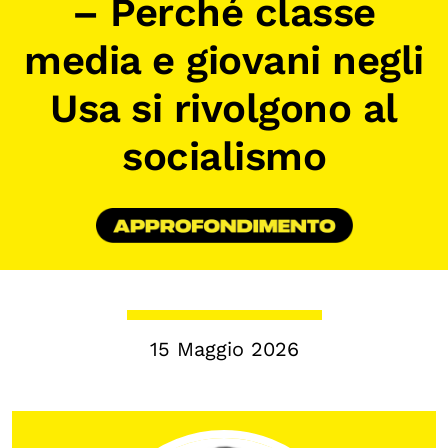
– Perché classe
Biblioteca
media e giovani negli
Mostre digitali
Usa si rivolgono al
I CONTENUTI
socialismo
Osservatori di ricerca
Progetti Nazionali
Progetti Internazionali
Pubblicazioni
Storie di Resistenza, ottant’anni dopo
Calendario civile
15 Maggio 2026
Elezioni dal mondo
Podcast