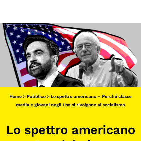
Scopri
Collabora
Vai
al
contenuto
Sostieni
App
Sala di Lettura
LA FONDAZIONE
Home
>
Pubblico
>
Lo spettro americano – Perché classe
Chi siamo
media e giovani negli Usa si rivolgono al socialismo
Persone
Lo spettro americano
Archivio
Archivi del presente