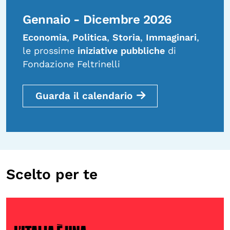
Gennaio - Dicembre 2026
Economia
,
Politica
,
Storia
,
Immaginari
,
le prossime
iniziative pubbliche
di
Fondazione Feltrinelli
Guarda il calendario
Scelto per te