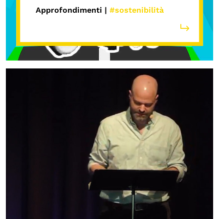
Chi siamo
Approfondimenti |
#sostenibilità
Persone
Archivio
Archivi del presente
Biblioteca
Mostre digitali
I CONTENUTI
Osservatori di ricerca
Progetti Nazionali
Progetti Internazionali
Pubblicazioni
Storie di Resistenza, ottant’anni dopo