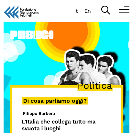
It
En
Vai
al
Partecipa
contenuto
Scopri
Collabora
Sostieni
Politica
App
Di cosa parliamo oggi?
Sala di Lettura
Filippo Barbera
L’Italia che collega tutto ma
LA FONDAZIONE
svuota i luoghi