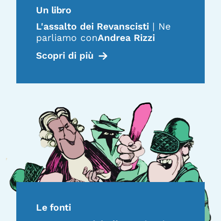
Un libro
L'assalto dei Revanscisti
| Ne
parliamo con
Andrea Rizzi
Scopri di più
Le fonti