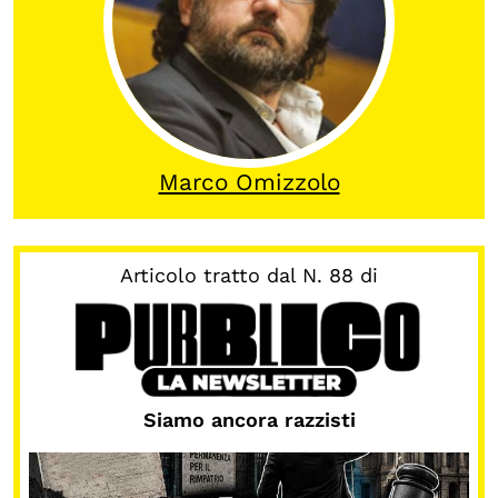
OLTRE LA SCUOLA
Attività per bambine e bambini
Programmi per le scuole
Under25
Marco Omizzolo
Classici del Pensiero Politico
Master e Executive Program
Articolo tratto dal N. 88 di
Siamo ancora razzisti