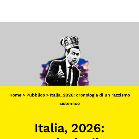
Scopri
Collabora
Vai
al
contenuto
Sostieni
App
Sala di Lettura
LA FONDAZIONE
Home
>
Pubblico
>
Italia, 2026: cronologia di un razzismo
Chi siamo
sistemico
Persone
Italia, 2026:
Archivio
Archivi del presente