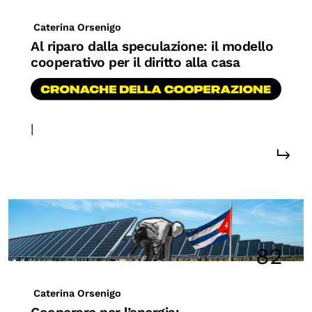
Biblioteca
Caterina Orsenigo
Mostre digitali
Al riparo dalla speculazione: il modello
cooperativo per il diritto alla casa
I CONTENUTI
Osservatori di ricerca
|
#cooperazione
#diritto alla casa
Progetti Nazionali
Progetti Internazionali
Pubblicazioni
Storie di Resistenza, ottant’anni dopo
Calendario civile
82
Elezioni dal mondo
Podcast
Caterina Orsenigo