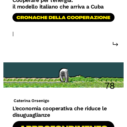
Cooperare per l’energia:
il modello italiano che arriva a Cuba
OLTRE LA SCUOLA
Attività per bambine e bambini
Programmi per le scuole
|
#cooperazione
Under25
Classici del Pensiero Politico
Master e Executive Program
78
Caterina Orsenigo
L’economia cooperativa che riduce le
disuguaglianze