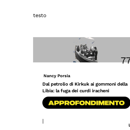
testo
7
Nancy Porsia
Dal petrolio di Kirkuk ai gommoni della
Libia: la fuga dei curdi iracheni
|
#conflitti
#medioriente