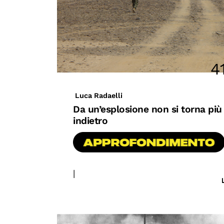
4
Luca Radaelli
Da un’esplosione non si torna più
indietro
|
#conflitti