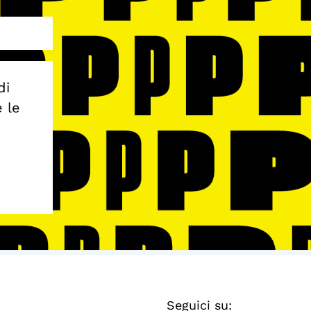
di
e le
Seguici su: