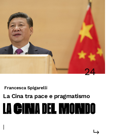
24
Francesca Spigarelli
La Cina tra pace e pragmatismo
|
#conflitti
#politica estera
#cina