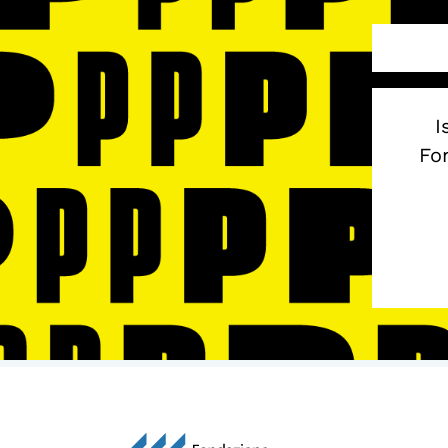
I
Fon