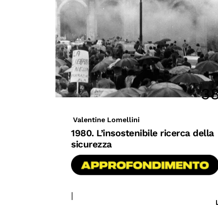
3
Valentine Lomellini
1980. L’insostenibile ricerca della
sicurezza
|
#conflitti
#geopolitica