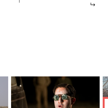
|
#conflitti