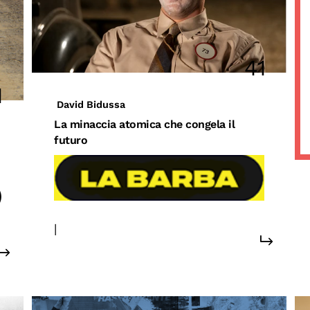
41
1
David Bidussa
La
minaccia
atomica
che
congela
il
futuro
|
#conflitti