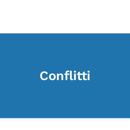
I CONTENUTI
O
Osservatori di ricerca
At
Progetti Nazionali
P
Progetti Internazionali
U
Conflitti
Pubblicazioni
Cl
Storie di Resistenza, ottant’anni
M
dopo
Calendario civile
Elezioni dal mondo
Podcast