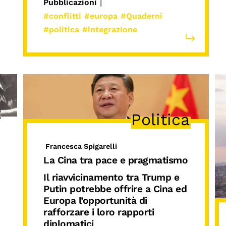
|
Pubblicazioni
#conflitti
#europa
#Quaderni
#politica
#integrazione
2
Politica
Francesca Spigarelli
La Cina tra pace e pragmatismo
Il riavvicinamento tra Trump e
Putin potrebbe offrire a Cina ed
Europa l’opportunità di
rafforzare i loro rapporti
diplomatici