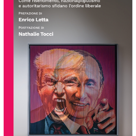
OLTRE LA SCUOLA
Attività per bambine e bambini
Programmi per le scuole
Under25
Classici del Pensiero Politico
Master e Executive Program