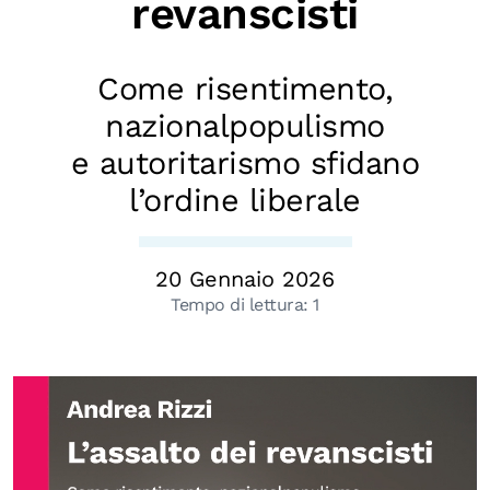
revanscisti
Biblioteca
Mostre digitali
Come risentimento,
nazionalpopulismo
I CONTENUTI
e autoritarismo sfidano
Osservatori di ricerca
l’ordine liberale
Progetti Nazionali
Progetti Internazionali
20 Gennaio 2026
Pubblicazioni
Tempo di lettura:
1
Storie di Resistenza, ottant’anni dopo
Calendario civile
Elezioni dal mondo
Podcast