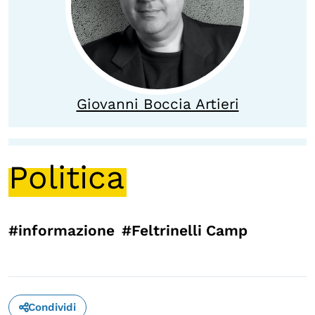
OLTRE LA SCUOLA
Attività per bambine e bambini
Programmi per le scuole
Under25
Giovanni Boccia Artieri
Classici del Pensiero Politico
Master e Executive Program
Politica
#informazione
#Feltrinelli Camp
Condividi