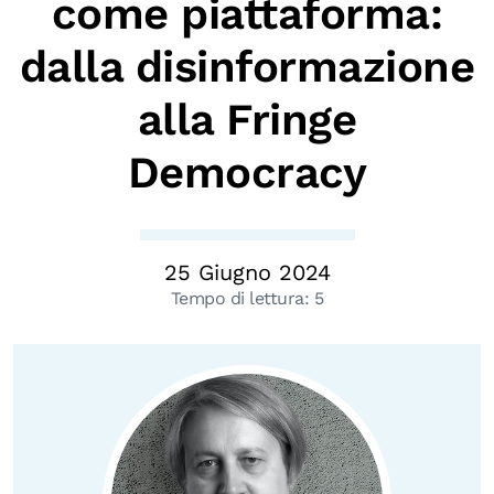
come piattaforma:
Biblioteca
dalla disinformazione
Mostre digitali
alla Fringe
I CONTENUTI
Democracy
Osservatori di ricerca
Progetti Nazionali
Progetti Internazionali
25 Giugno 2024
Pubblicazioni
Tempo di lettura:
5
Storie di Resistenza, ottant’anni dopo
Calendario civile
Elezioni dal mondo
Podcast