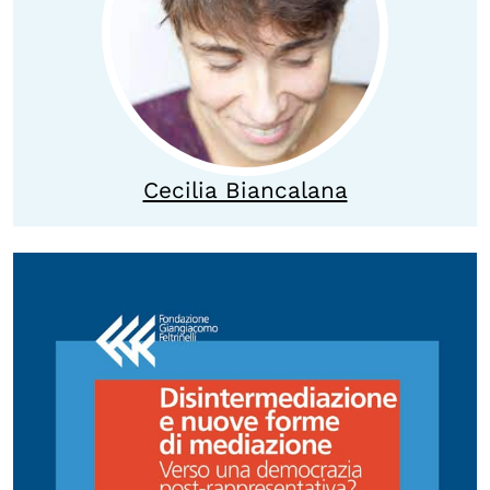
Calendario civile
Elezioni dal mondo
Podcast
OLTRE LA SCUOLA
Cecilia Biancalana
Attività per bambine e bambini
Programmi per le scuole
Under25
Classici del Pensiero Politico
Master e Executive Program