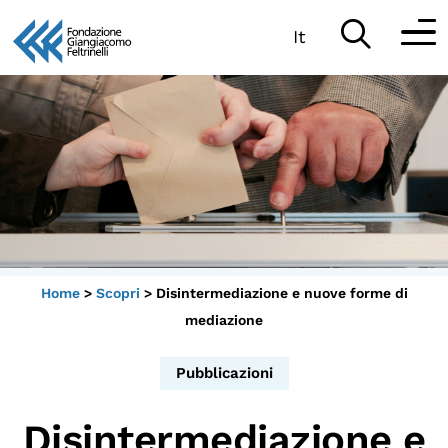
It
Vai
al
Partecipa
contenuto
Scopri
Collabora
Sostieni
Home
>
Scopri
>
Disintermediazione e nuove forme di
App
mediazione
Sala di Lettura
Pubblicazioni
Disintermediazione e
LA FONDAZIONE