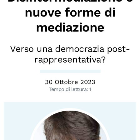
Chi siamo
nuove forme di
Persone
mediazione
Archivio
Archivi del presente
Verso una democrazia post-
Biblioteca
rappresentativa?
Mostre digitali
30 Ottobre 2023
I CONTENUTI
Tempo di lettura:
1
Osservatori di ricerca
Progetti Nazionali
Progetti Internazionali
Pubblicazioni
Storie di Resistenza, ottant’anni dopo