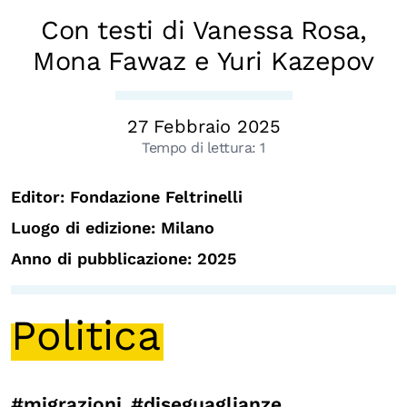
Chi siamo
Con testi di Vanessa Rosa,
Persone
Mona Fawaz e Yuri Kazepov
Archivio
Archivi del presente
27 Febbraio 2025
Biblioteca
Tempo di lettura:
1
Mostre digitali
Editor: Fondazione Feltrinelli
Luogo di edizione: Milano
I CONTENUTI
Anno di pubblicazione: 2025
Osservatori di ricerca
Progetti Nazionali
Politica
Progetti Internazionali
Pubblicazioni
Storie di Resistenza, ottant’anni dopo
#migrazioni
#diseguaglianze