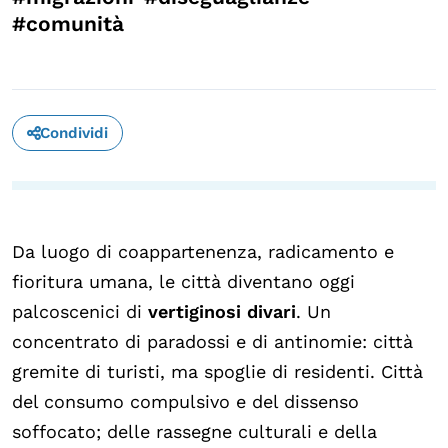
#comunità
Calendario civile
Elezioni dal mondo
Podcast
Condividi
OLTRE LA SCUOLA
Attività per bambine e bambini
Programmi per le scuole
Da luogo di coappartenenza, radicamento e
Under25
fioritura umana, le città diventano oggi
Classici del Pensiero Politico
palcoscenici di
vertiginosi divari
. Un
concentrato di paradossi e di antinomie: città
Master e Executive Program
gremite di turisti, ma spoglie di residenti. Città
del consumo compulsivo e del dissenso
soffocato; delle rassegne culturali e della