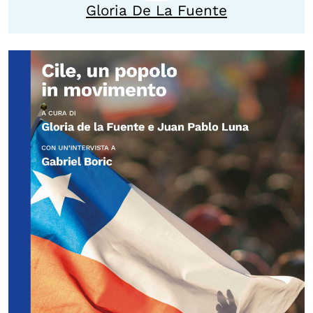
Gloria De La Fuente
Calendario civile
Elezioni dal mondo
Podcast
OLTRE LA SCUOLA
Attività per bambine e bambini
Programmi per le scuole
Under25
Classici del Pensiero Politico
Master e Executive Program