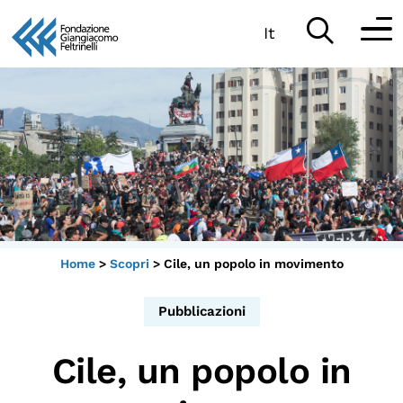
It
Vai
al
Partecipa
contenuto
Scopri
Collabora
Sostieni
Home
>
Scopri
>
Cile, un popolo in movimento
App
Pubblicazioni
Sala di Lettura
Cile, un popolo in
LA FONDAZIONE