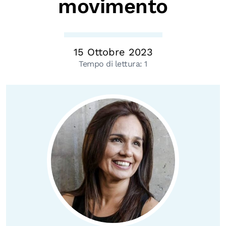
movimento
Chi siamo
Persone
Archivio
15 Ottobre 2023
Archivi del presente
Tempo di lettura:
1
Biblioteca
Mostre digitali
I CONTENUTI
Osservatori di ricerca
Progetti Nazionali
Progetti Internazionali
Pubblicazioni
Storie di Resistenza, ottant’anni dopo