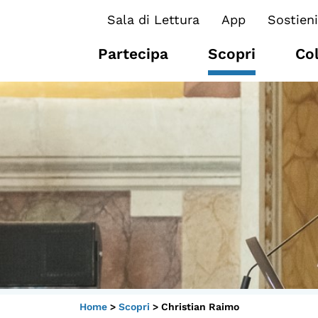
Sala di Lettura
App
Sostieni
Partecipa
Scopri
Co
I CONTENUTI
O
Osservatori di ricerca
At
Progetti Nazionali
P
Progetti Internazionali
U
Pubblicazioni
Cl
Storie di Resistenza, ottant’anni
M
Home
>
Scopri
>
Christian Raimo