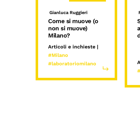
Gianluca Ruggieri
Come si muove (o
S
non si muove)
Milano?
d
Articoli e inchieste |
#Milano
A
#laboratoriomilano
#