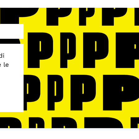
di
e le