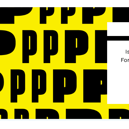
I
Fon