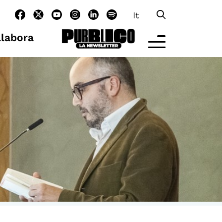
It
llabora
LTRE LA SCUOLA
tività per bambine e bambini
rogrammi per le scuole
nder25
assici del Pensiero Politico
aster e Executive Program