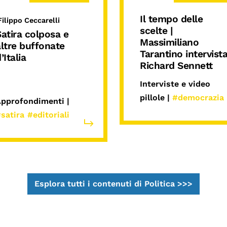
Il tempo delle
Filippo Ceccarelli
scelte |
atira colposa e
Massimiliano
altre buffonate
Tarantino intervist
’Italia
Richard Sennett
Interviste e video
pillole |
#democrazia
pprofondimenti |
satira
#editoriali
Esplora tutti i contenuti di Politica >>>