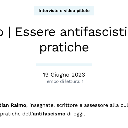
dopo
Calendario civile
Interviste e video pillole
Elezioni dal mondo
| Essere antifascisti
Podcast
pratiche
19 Giugno 2023
Tempo di lettura:
1
tian Raimo
, insegnate, scrittore e assessore alla cu
 pratiche dell’
antifascismo
di oggi.