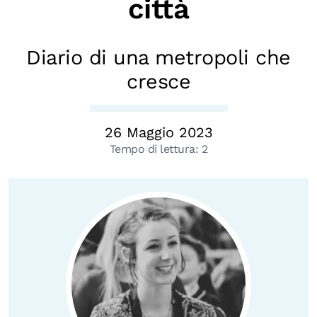
città
Biblioteca
Mostre digitali
Diario di una metropoli che
cresce
I CONTENUTI
Osservatori di ricerca
26 Maggio 2023
Progetti Nazionali
Tempo di lettura:
2
Progetti Internazionali
Pubblicazioni
Storie di Resistenza, ottant’anni dopo
Calendario civile
Elezioni dal mondo
Podcast