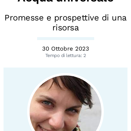
Biblioteca
Promesse e prospettive di una
Mostre digitali
risorsa
I CONTENUTI
Osservatori di ricerca
30 Ottobre 2023
Tempo di lettura:
2
Progetti Nazionali
Progetti Internazionali
Pubblicazioni
Storie di Resistenza, ottant’anni dopo
Calendario civile
Elezioni dal mondo
Podcast