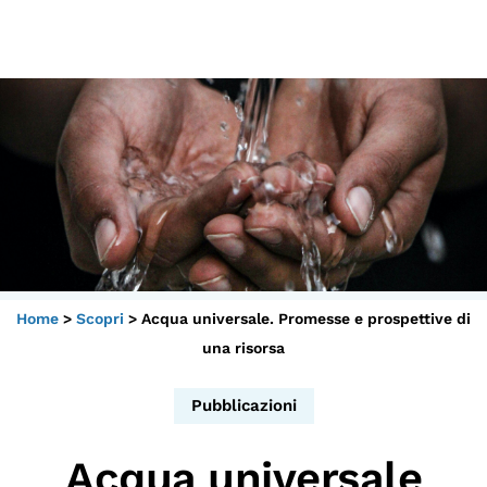
Scopri
Collabora
Vai
al
contenuto
Sostieni
App
Sala di Lettura
Home
>
Scopri
>
Acqua universale. Promesse e prospettive di
LA FONDAZIONE
una risorsa
Chi siamo
Persone
Pubblicazioni
Archivio
Acqua universale
Archivi del presente