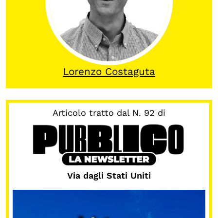
OLTRE LA SCUOLA
Attività per bambine e bambini
Programmi per le scuole
Under25
Lorenzo Costaguta
Classici del Pensiero Politico
Master e Executive Program
Articolo tratto dal N. 92 di
Via dagli Stati Uniti