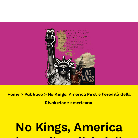
Scopri
Collabora
Vai
al
contenuto
Sostieni
App
Sala di Lettura
LA FONDAZIONE
Home
>
Pubblico
>
No Kings, America First e l’eredità della
Chi siamo
Rivoluzione americana
Persone
No Kings, America
Archivio
Archivi del presente