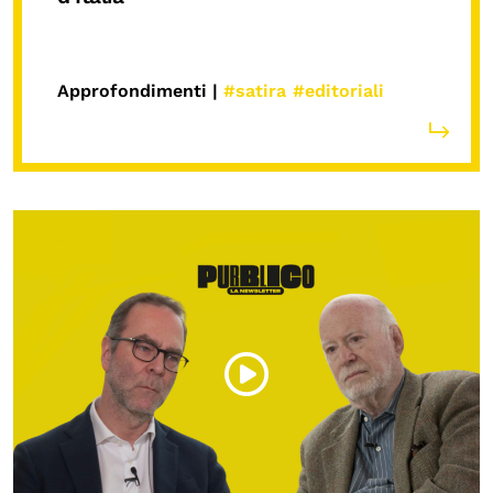
Approfondimenti |
#satira
#editoriali