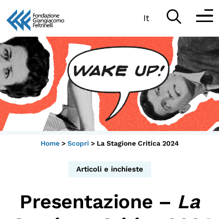
It
Vai
al
Partecipa
contenuto
Scopri
Collabora
Sostieni
Home
>
Scopri
>
La Stagione Critica 2024
App
Articoli e inchieste
Sala di Lettura
Presentazione –
La
LA FONDAZIONE