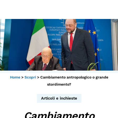
Scopri
Collabora
Vai
al
contenuto
Sostieni
App
Sala di Lettura
Home
>
Scopri
>
Cambiamento antropologico o grande
LA FONDAZIONE
stordimento?
Chi siamo
Persone
Articoli e inchieste
Archivio
Cambiamento
Archivi del presente