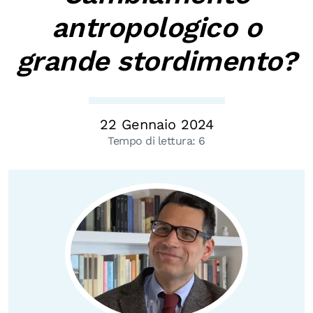
Biblioteca
antropologico o
Mostre digitali
grande stordimento?
I CONTENUTI
Osservatori di ricerca
22 Gennaio 2024
Progetti Nazionali
Tempo di lettura:
6
Progetti Internazionali
Pubblicazioni
Storie di Resistenza, ottant’anni dopo
Calendario civile
Elezioni dal mondo
Podcast