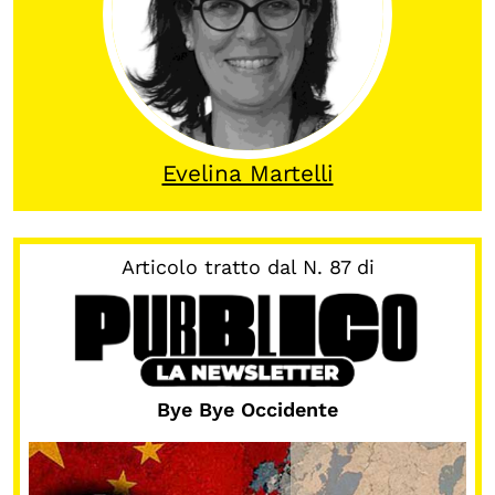
Calendario civile
Elezioni dal mondo
Podcast
Evelina Martelli
OLTRE LA SCUOLA
Attività per bambine e bambini
Programmi per le scuole
Articolo tratto dal N. 87 di
Under25
Classici del Pensiero Politico
Master e Executive Program
Bye Bye Occidente