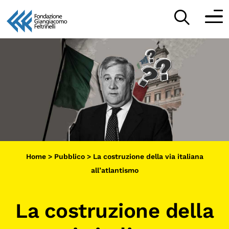
Vai
al
Partecipa
contenuto
Scopri
Collabora
Sostieni
Home
>
Pubblico
>
La costruzione della via italiana
App
all’atlantismo
Sala di Lettura
La costruzione della
LA FONDAZIONE