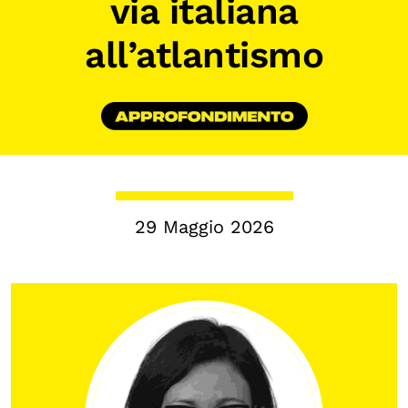
via italiana
Chi siamo
all’atlantismo
Persone
Archivio
Archivi del presente
Biblioteca
Mostre digitali
29 Maggio 2026
I CONTENUTI
Osservatori di ricerca
Progetti Nazionali
Progetti Internazionali
Pubblicazioni
Storie di Resistenza, ottant’anni dopo