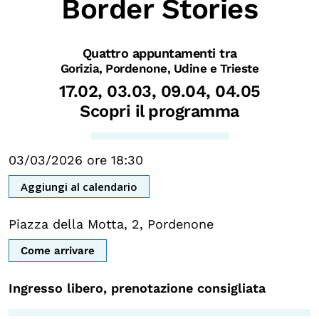
Border Stories
Biblioteca
Mostre digitali
Quattro appuntamenti tra
Gorizia, Pordenone, Udine e Trieste
17.02, 03.03, 09.04, 04.05
I CONTENUTI
Scopri il programma
Osservatori di ricerca
Progetti Nazionali
03/03/2026 ore 18:30
Progetti Internazionali
Aggiungi al calendario
Pubblicazioni
Storie di Resistenza, ottant’anni dopo
Piazza della Motta, 2, Pordenone
Calendario civile
Come arrivare
Elezioni dal mondo
Ingresso libero, prenotazione consigliata
Podcast