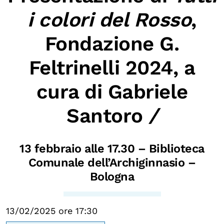
Biblioteca
i colori del Rosso
,
Mostre digitali
Fondazione G.
Feltrinelli 2024, a
I CONTENUTI
Osservatori di ricerca
cura di Gabriele
Progetti Nazionali
Santoro
/
Progetti Internazionali
Pubblicazioni
13 febbraio alle 17.30 – Biblioteca
Storie di Resistenza, ottant’anni dopo
Comunale dell’Archiginnasio –
Calendario civile
Bologna
Elezioni dal mondo
Podcast
13/02/2025 ore 17:30