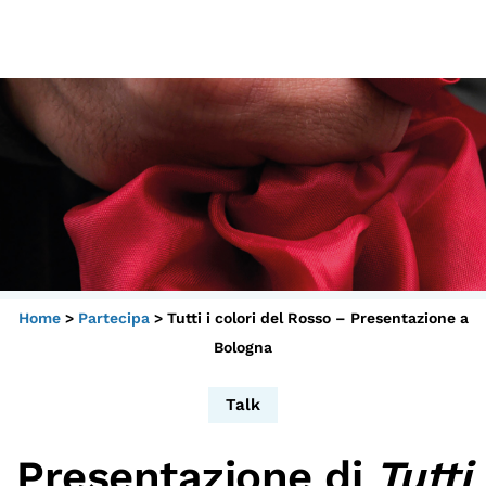
Scopri
Collabora
Vai
al
contenuto
Sostieni
App
Sala di Lettura
Home
>
Partecipa
>
Tutti i colori del Rosso – Presentazione a
LA FONDAZIONE
Bologna
Chi siamo
Persone
Talk
Archivio
Presentazione di
Tutti
Archivi del presente