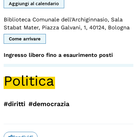
Aggiungi al calendario
OLTRE LA SCUOLA
Biblioteca Comunale dell'Archiginnasio, Sala
Attività per bambine e bambini
Stabat Mater, Piazza Galvani, 1, 40124, Bologna
Programmi per le scuole
Come arrivare
Under25
Classici del Pensiero Politico
Ingresso libero fino a esaurimento posti
Master e Executive Program
Politica
#diritti
#democrazia