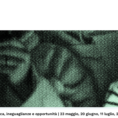
I CONTENUTI
O
Osservatori di ricerca
At
Progetti Nazionali
P
Progetti Internazionali
U
Pubblicazioni
Cl
Storie di Resistenza, ottant’anni
M
dopo
Calendario civile
Elezioni dal mondo
Podcast
lica, ineguaglianze e opportunità
| 23 maggio, 20 giugno, 11 luglio,