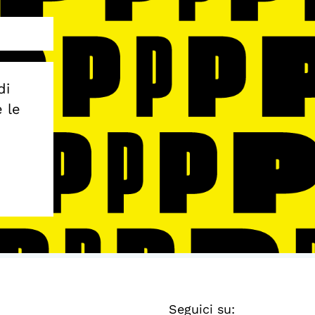
di
e le
Seguici su: