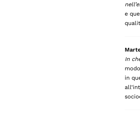
nell’e
e que
quali
Mart
In ch
modo 
in qu
all’i
socio