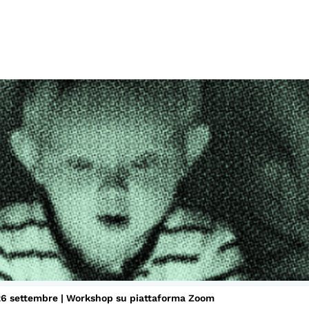
LTRE LA SCUOLA
tività per bambine e bambini
rogrammi per le scuole
nder25
assici del Pensiero Politico
aster e Executive Program
 26 settembre |
Workshop su piattaforma Zoom