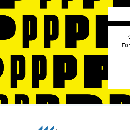
I
Fon