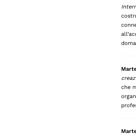
Inter
costr
conne
all’a
doman
Marte
creaz
che m
organ
profe
Marte