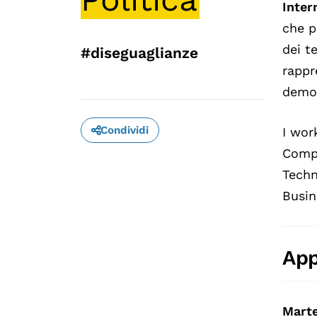
Inter
che p
dei t
#diseguaglianze
rappr
democ
Condividi
I wor
Compu
Techn
Busin
App
Marte