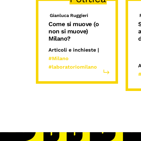
Gianluca Ruggieri
Come si muove (o
S
non si muove)
Milano?
d
Articoli e inchieste |
#Milano
A
#laboratoriomilano
#