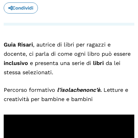
Condividi
OLTRE LA SCUOLA
Attività per bambine e bambini
Programmi per le scuole
Under25
Guia Risari
, autrice di libri per ragazzi e
docente, ci parla di come ogni libro può essere
Classici del Pensiero Politico
inclusivo
e presenta una serie di
libri
da lei
Master e Executive Program
stessa selezionati.
Percorso formativo
l’isolachenonc’è.
Letture e
creatività per bambine e bambini