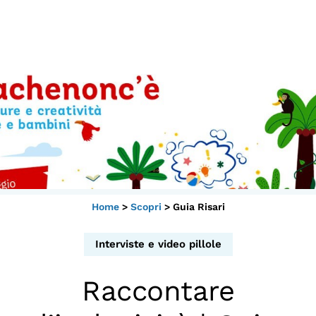
Scopri
Collabora
Vai
al
contenuto
Sostieni
App
Sala di Lettura
Home
>
Scopri
>
Guia Risari
LA FONDAZIONE
Chi siamo
Interviste e video pillole
Persone
Raccontare
Archivio
Archivi del presente