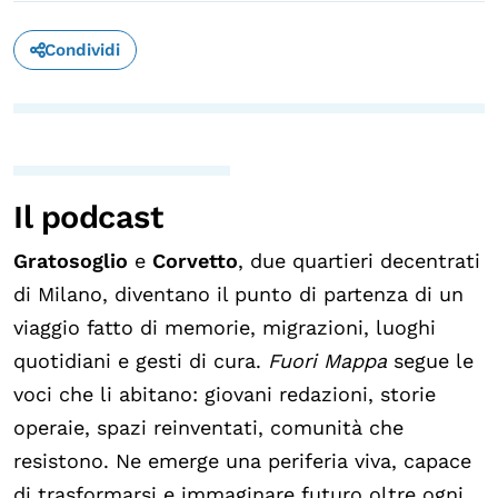
Calendario civile
Condividi
Elezioni dal mondo
Podcast
OLTRE LA SCUOLA
Il podcast
Attività per bambine e bambini
Gratosoglio
e
Corvetto
, due quartieri decentrati
Programmi per le scuole
di Milano, diventano il punto di partenza di un
Under25
viaggio fatto di memorie, migrazioni, luoghi
Classici del Pensiero Politico
quotidiani e gesti di cura.
Fuori Mappa
segue le
Master e Executive Program
voci che li abitano: giovani redazioni, storie
operaie, spazi reinventati, comunità che
resistono. Ne emerge una periferia viva, capace
di trasformarsi e immaginare futuro oltre ogni