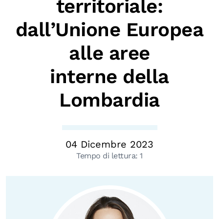
territoriale:
Biblioteca
dall’Unione Europea
Mostre digitali
alle aree
I CONTENUTI
interne della
Osservatori di ricerca
Lombardia
Progetti Nazionali
Progetti Internazionali
Pubblicazioni
04 Dicembre 2023
Storie di Resistenza, ottant’anni dopo
Tempo di lettura:
1
Calendario civile
Elezioni dal mondo
Podcast