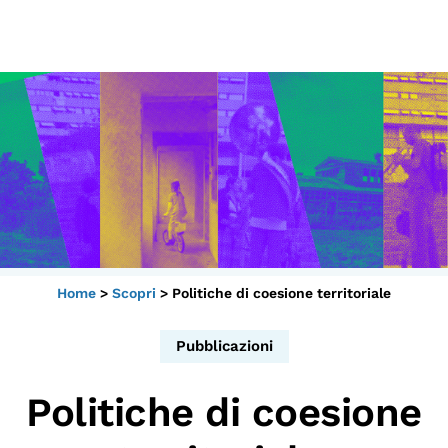
Scopri
Collabora
Vai
al
contenuto
Sostieni
App
Sala di Lettura
Home
>
Scopri
>
Politiche di coesione territoriale
LA FONDAZIONE
Chi siamo
Pubblicazioni
Persone
Politiche di coesione
Archivio
Archivi del presente