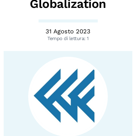
Globalization
Biblioteca
Mostre digitali
31 Agosto 2023
Tempo di lettura:
1
I CONTENUTI
Osservatori di ricerca
Progetti Nazionali
Progetti Internazionali
Pubblicazioni
Storie di Resistenza, ottant’anni dopo
Calendario civile
Elezioni dal mondo
Podcast