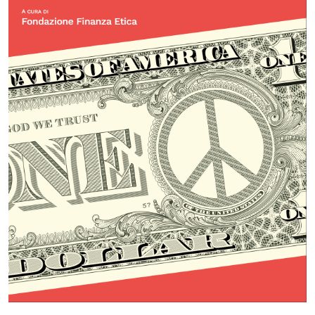
Calendario civile
Elezioni dal mondo
Podcast
OLTRE LA SCUOLA
Attività per bambine e bambini
Programmi per le scuole
Under25
Classici del Pensiero Politico
Master e Executive Program