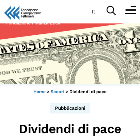
It
Vai
al
Partecipa
contenuto
Scopri
Collabora
Sostieni
Home
>
Scopri
>
Dividendi di pace
App
Pubblicazioni
Sala di Lettura
Dividendi di pace
LA FONDAZIONE