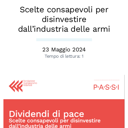
Chi siamo
Scelte consapevoli per
Persone
disinvestire
Archivio
dall’industria delle armi
Archivi del presente
Biblioteca
23 Maggio 2024
Mostre digitali
Tempo di lettura:
1
I CONTENUTI
Osservatori di ricerca
Progetti Nazionali
Progetti Internazionali
Pubblicazioni
Storie di Resistenza, ottant’anni dopo