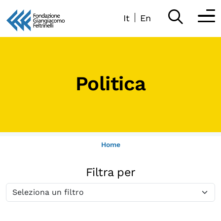
It
En
Vai
al
Partecipa
contenuto
Scopri
Politica
Collabora
Sostieni
Home
App
Filtra per
Sala di Lettura
LA FONDAZIONE