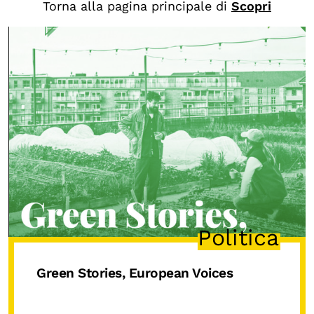
Chi siamo
Torna alla pagina principale di
Scopri
Persone
Archivio
Archivi del presente
Biblioteca
Mostre digitali
I CONTENUTI
Osservatori di ricerca
Progetti Nazionali
Politica
Progetti Internazionali
Green Stories, European Voices
Pubblicazioni
Storie di Resistenza, ottant’anni dopo