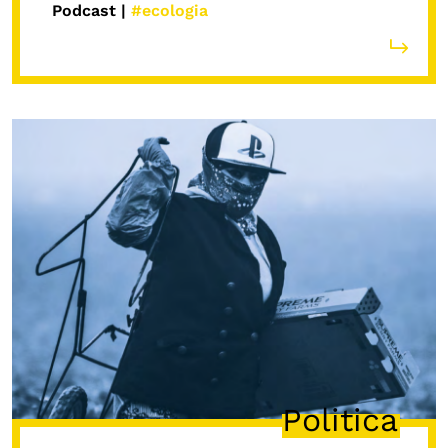
Podcast |
#ecologia
Calendario civile
Elezioni dal mondo
Podcast
OLTRE LA SCUOLA
Attività per bambine e bambini
Programmi per le scuole
Under25
Classici del Pensiero Politico
Master e Executive Program
Politica