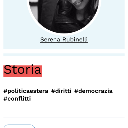
Calendario civile
Elezioni dal mondo
Podcast
Serena Rubinelli
OLTRE LA SCUOLA
Attività per bambine e bambini
Storia
Programmi per le scuole
Under25
Classici del Pensiero Politico
#politicaestera
#diritti
#democrazia
#conflitti
Master e Executive Program