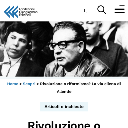
It
Vai
al
Partecipa
contenuto
Scopri
Collabora
Sostieni
Home
>
Scopri
>
Rivoluzione o riformismo? La via cilena di
App
Allende
Sala di Lettura
Articoli e inchieste
Rivoluzione o
LA FONDAZIONE