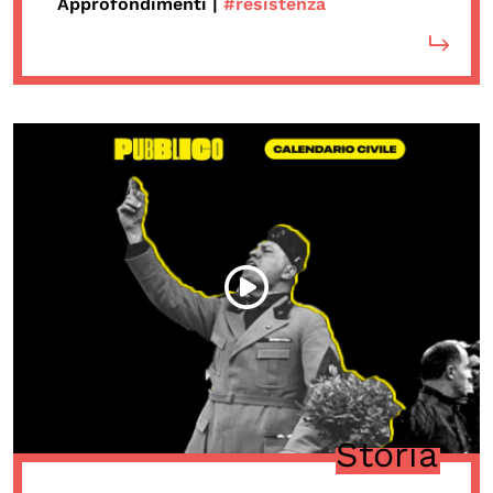
Approfondimenti |
#resistenza
Storia