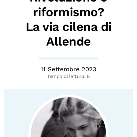
Chi siamo
riformismo?
Persone
La via cilena di
Archivio
Allende
Archivi del presente
Biblioteca
Mostre digitali
11 Settembre 2023
Tempo di lettura:
8
I CONTENUTI
Osservatori di ricerca
Progetti Nazionali
Progetti Internazionali
Pubblicazioni
Storie di Resistenza, ottant’anni dopo