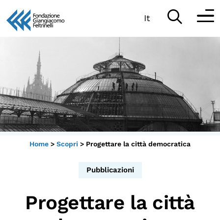
It
Vai
al
Partecipa
contenuto
Scopri
Collabora
Sostieni
Home
>
Scopri
>
Progettare la città democratica
App
Pubblicazioni
Sala di Lettura
Progettare la città
LA FONDAZIONE