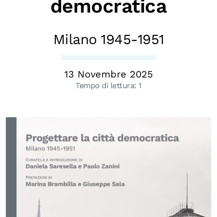
democratica
Chi siamo
Persone
Milano 1945-1951
Archivio
Archivi del presente
13 Novembre 2025
Biblioteca
Tempo di lettura:
1
Mostre digitali
I CONTENUTI
Osservatori di ricerca
Progetti Nazionali
Progetti Internazionali
Pubblicazioni
Storie di Resistenza, ottant’anni dopo