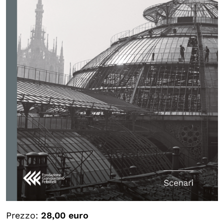
Calendario civile
Elezioni dal mondo
Podcast
OLTRE LA SCUOLA
Attività per bambine e bambini
Programmi per le scuole
Under25
Classici del Pensiero Politico
Master e Executive Program
Prezzo:
28,00 euro