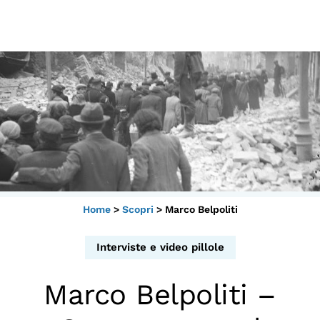
Scopri
Collabora
Vai
al
contenuto
Sostieni
App
Sala di Lettura
Home
>
Scopri
>
Marco Belpoliti
LA FONDAZIONE
Chi siamo
Interviste e video pillole
Persone
Marco Belpoliti –
Archivio
Archivi del presente