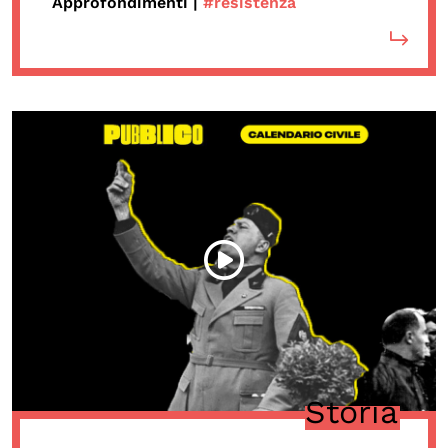
Approfondimenti |
#resistenza
Storia