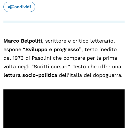
Condividi
OLTRE LA SCUOLA
Attività per bambine e bambini
Programmi per le scuole
Under25
Marco Belpoliti
, scrittore e critico letterario,
espone
“Sviluppo e progresso”
, testo inedito
Classici del Pensiero Politico
del 1973 di Pasolini che compare per la prima
Master e Executive Program
volta negli “Scritti corsari”. Testo che offre una
lettura socio-politica
dell’Italia del dopoguerra.