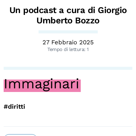
Biblioteca
Un podcast a cura di Giorgio
Umberto Bozzo
Mostre digitali
I CONTENUTI
27 Febbraio 2025
Osservatori di ricerca
Tempo di lettura:
1
Progetti Nazionali
Progetti Internazionali
Immaginari
Pubblicazioni
Storie di Resistenza, ottant’anni dopo
Calendario civile
#diritti
Elezioni dal mondo
Podcast