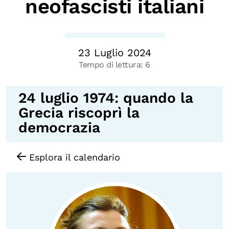
neofascisti italiani
Biblioteca
Mostre digitali
23 Luglio 2024
Tempo di lettura:
6
I CONTENUTI
Osservatori di ricerca
24 luglio 1974: quando la
Progetti Nazionali
Grecia riscoprì la
Progetti Internazionali
democrazia
Pubblicazioni
Storie di Resistenza, ottant’anni dopo
Esplora il calendario
Calendario civile
Elezioni dal mondo
Podcast