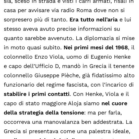
sia, sceso in strada e visti i carri armati, risalì in
casa per avvisare via radio Roma dove non si
sorpresero più di tanto.
Era tutto nell’aria
e lui
stesso aveva avuto precise informazioni su
quanto sarebbe avvenuto. La diplomazia si mise
in moto quasi subito.
Nei primi mesi del 1968
, il
colonnello Enzo Viola, uomo di Eugenio Henke
e capo dell’Ufficio D, mandò in Grecia il tenente
colonnello Giuseppe Pièche, già fidatissimo alto
funzionario del regime fascista, con l’incarico di
stabilire i primi contatti
. Con Henke, Viola e il
capo di stato maggiore Aloja siamo
nel cuore
della strategia della tensione
: ma per farla,
occorreva una manovalanza ben addestrata. La
Grecia si presentava come una palestra ideale,