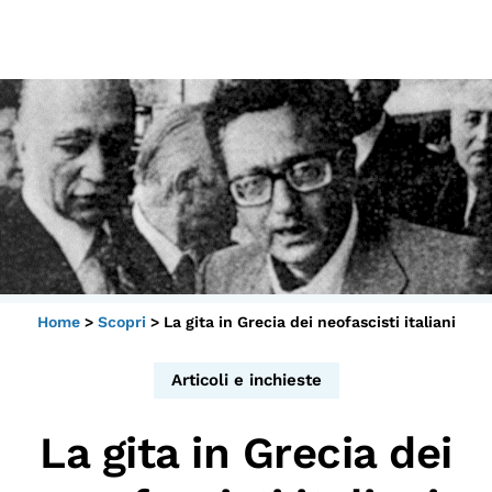
Scopri
Collabora
Vai
al
contenuto
Sostieni
App
Sala di Lettura
Home
>
Scopri
>
La gita in Grecia dei neofascisti italiani
LA FONDAZIONE
Chi siamo
Articoli e inchieste
Persone
La gita in Grecia dei
Archivio
Archivi del presente