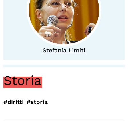
OLTRE LA SCUOLA
Attività per bambine e bambini
Programmi per le scuole
Under25
Stefania Limiti
Classici del Pensiero Politico
Master e Executive Program
Storia
#diritti
#storia