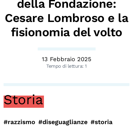
della Fondazione:
Biblioteca
Cesare Lombroso e la
Mostre digitali
fisionomia del volto
I CONTENUTI
Osservatori di ricerca
Progetti Nazionali
13 Febbraio 2025
Tempo di lettura:
1
Progetti Internazionali
Pubblicazioni
Storie di Resistenza, ottant’anni dopo
Storia
Calendario civile
Elezioni dal mondo
#razzismo
#diseguaglianze
#storia
Podcast