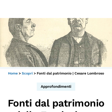
Scopri
Collabora
Vai
al
contenuto
Sostieni
App
Sala di Lettura
Home
>
Scopri
>
Fonti dal patrimonio | Cesare Lombroso
LA FONDAZIONE
Chi siamo
Approfondimenti
Persone
Fonti dal patrimonio
Archivio
Archivi del presente