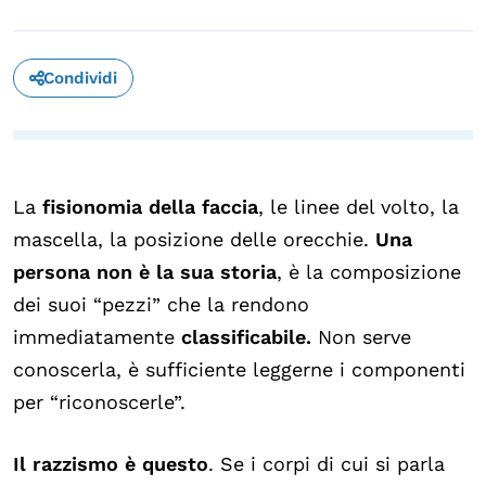
OLTRE LA SCUOLA
Attività per bambine e bambini
Condividi
Programmi per le scuole
Under25
Classici del Pensiero Politico
La
fisionomia della faccia
, le linee del volto, la
Master e Executive Program
mascella, la posizione delle orecchie.
Una
persona non è la sua storia
, è la composizione
dei suoi “pezzi” che la rendono
immediatamente
classificabile.
Non serve
conoscerla, è sufficiente leggerne i componenti
per “riconoscerle”.
Il razzismo è questo
. Se i corpi di cui si parla