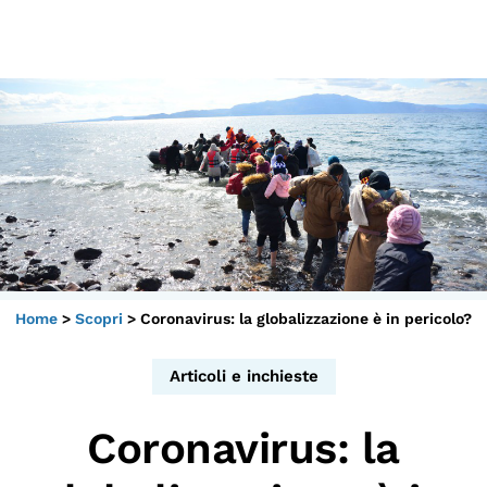
Scopri
Collabora
Vai
al
contenuto
Sostieni
App
Sala di Lettura
Home
>
Scopri
>
Coronavirus: la globalizzazione è in pericolo?
LA FONDAZIONE
Chi siamo
Articoli e inchieste
Persone
Coronavirus: la
Archivio
Archivi del presente