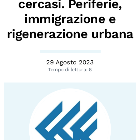
cercasi. Periferie,
Biblioteca
immigrazione e
Mostre digitali
rigenerazione urbana
I CONTENUTI
Osservatori di ricerca
Progetti Nazionali
29 Agosto 2023
Tempo di lettura:
6
Progetti Internazionali
Pubblicazioni
Storie di Resistenza, ottant’anni dopo
Calendario civile
Elezioni dal mondo
Podcast