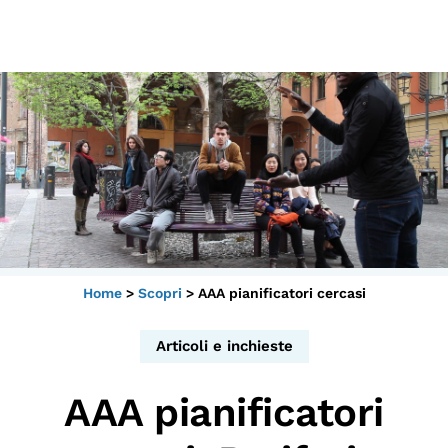
Scopri
Collabora
Vai
al
contenuto
Sostieni
App
Sala di Lettura
Home
>
Scopri
>
AAA pianificatori cercasi
LA FONDAZIONE
Chi siamo
Articoli e inchieste
Persone
AAA pianificatori
Archivio
Archivi del presente