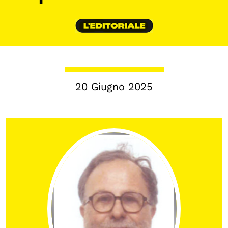
Chi siamo
Persone
Archivio
Archivi del presente
Biblioteca
20 Giugno 2025
Mostre digitali
I CONTENUTI
Osservatori di ricerca
Progetti Nazionali
Progetti Internazionali
Pubblicazioni
Storie di Resistenza, ottant’anni dopo