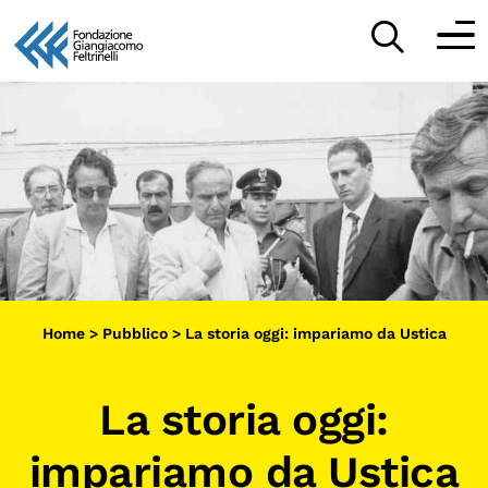
Vai
al
Partecipa
contenuto
Scopri
Collabora
Sostieni
Home
>
Pubblico
>
La storia oggi: impariamo da Ustica
App
Sala di Lettura
La storia oggi:
impariamo da Ustica
LA FONDAZIONE