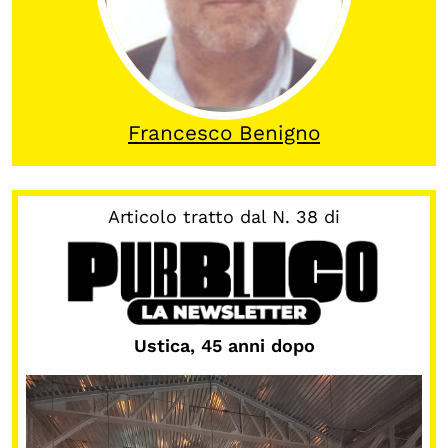
Calendario civile
Elezioni dal mondo
Podcast
Francesco Benigno
OLTRE LA SCUOLA
Attività per bambine e bambini
Articolo tratto dal N. 38 di
Programmi per le scuole
Under25
Classici del Pensiero Politico
Ustica, 45 anni dopo
Master e Executive Program