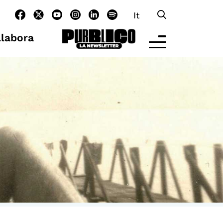
It
llabora
LTRE LA SCUOLA
tività per bambine e bambini
rogrammi per le scuole
nder25
assici del Pensiero Politico
aster e Executive Program