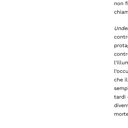
non f
chiam
Unde
contr
prota
contr
l’ill
l’occu
che i
sempl
tardi
diven
morte