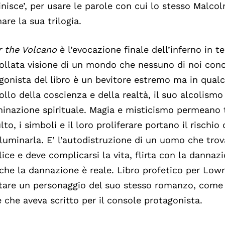
inisce’, per usare le parole con cui lo stesso Malc
are la sua trilogia.
r the Volcano
è l’evocazione finale dell’inferno in 
ollata visione di un mondo che nessuno di noi cono
gonista del libro è un bevitore estremo ma in qua
ollo della coscienza e della realtà, il suo alcolism
uminazione spirituale. Magia e misticismo permeano t
lto, i simboli e il loro proliferare portano il rischio 
lluminarla. E’ l’autodistruzione di un uomo che trova
ice e deve complicarsi la vita, flirta con la danna
 che la dannazione è reale. Libro profetico per Lowry
tare un personaggio del suo stesso romanzo, come 
 che aveva scritto per il console protagonista.