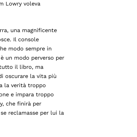
olm Lowry voleva
terra, una magnificente
sce. Il console
lche modo sempre in
o è un modo perverso per
utto il libro, ma
di oscurare la vita più
 la verità troppo
zione e impara troppo
, che finirà per
se reclamasse per lui la