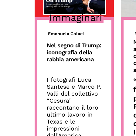
Immaginari
Emanuela Colaci
Nel segno di Trump:
a
iconografia della
d
rabbia americana
d
s
I fotografi Luca
Santese e Marco P.
Valli del collettivo
“Cesura”
raccontano il loro
ultimo lavoro in
Texas e le
impressioni
dell’America