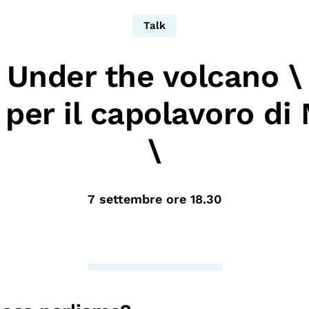
dopo
Calendario civile
Talk
Elezioni dal mondo
Under the volcano
\
Podcast
 per il capolavoro d
\
7 settembre ore 18.30