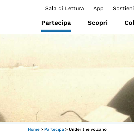
Sala di Lettura
App
Sostieni
Partecipa
Scopri
Co
I CONTENUTI
O
Osservatori di ricerca
At
Progetti Nazionali
P
Progetti Internazionali
U
Pubblicazioni
Cl
Storie di Resistenza, ottant’anni
M
Home
>
Partecipa
>
Under the volcano