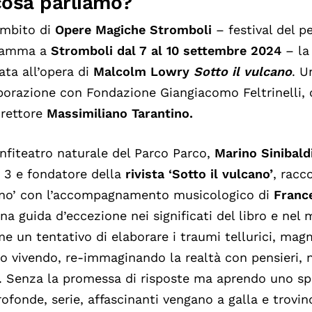
cosa parliamo?
ambito di
Opere Magiche Stromboli
– festival del p
ramma a
Stromboli dal 7 al 10 settembre 2024
– la 
ata all’opera di
Malcolm Lowry
Sotto il vulcano
. U
borazione con Fondazione Giangiacomo Feltrinelli, 
irettore
Massimiliano Tarantino.
anfiteatro naturale del Parco Parco,
Marino Sinibald
 3 e fondatore della
rivista ‘Sotto il vulcano’
, racc
no’ con l’accompagnamento musicologico di
Franc
na guida d’eccezione nei significati del libro e nel
me un tentativo di elaborare i traumi tellurici, magm
o vivendo, re-immaginando la realtà con pensieri, n
. Senza la promessa di risposte ma aprendo uno sp
rofonde, serie, affascinanti vengano a galla e trovin