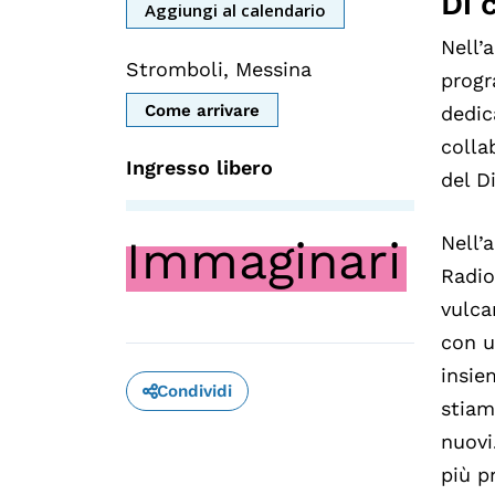
Di 
Aggiungi al calendario
Nell’
Stromboli, Messina
prog
Come arrivare
dedic
colla
Ingresso libero
del D
Nell’
Immaginari
Radio
vulca
con u
insie
Condividi
stiam
nuovi
più p