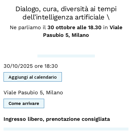
Biblioteca
Dialogo, cura, diversità ai tempi
dell’intelligenza artificiale \
Mostre digitali
Ne parliamo il
30 ottobre alle 18.30
in
Viale
Pasubio 5, Milano
I CONTENUTI
Osservatori di ricerca
Progetti Nazionali
30/10/2025 ore 18:30
Progetti Internazionali
Aggiungi al calendario
Pubblicazioni
Storie di Resistenza, ottant’anni dopo
Viale Pasubio 5, Milano
Calendario civile
Come arrivare
Elezioni dal mondo
Ingresso libero, prenotazione consigliata
Podcast