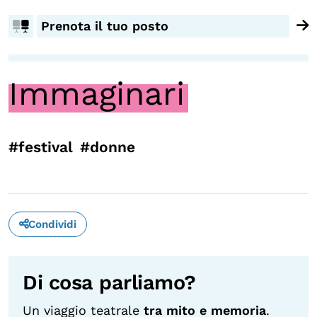
Prenota il tuo posto
OLTRE LA SCUOLA
Attività per bambine e bambini
Programmi per le scuole
Immaginari
Under25
Classici del Pensiero Politico
#festival
#donne
Master e Executive Program
Condividi
Di cosa parliamo?
Un viaggio teatrale
tra mito e memoria
.