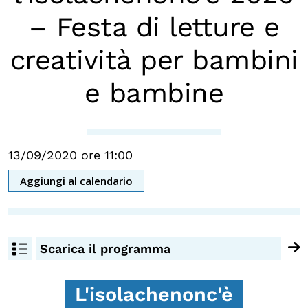
Chi siamo
– Festa di letture e
Persone
creatività per bambini
Archivio
e bambine
Archivi del presente
Biblioteca
Mostre digitali
13/09/2020 ore 11:00
Aggiungi al calendario
I CONTENUTI
Osservatori di ricerca
Progetti Nazionali
Scarica il programma
Progetti Internazionali
Pubblicazioni
L'isolachenonc'è
Storie di Resistenza, ottant’anni dopo