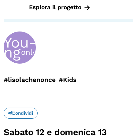
Esplora il progetto
Calendario civile
Elezioni dal mondo
Podcast
OLTRE LA SCUOLA
Attività per bambine e bambini
Programmi per le scuole
#lisolachenonce
#Kids
Under25
Classici del Pensiero Politico
Master e Executive Program
Condividi
Sabato 12 e domenica 13