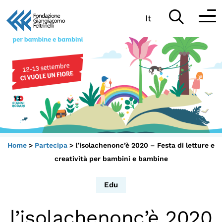
It
Vai
al
Partecipa
contenuto
Scopri
Collabora
Sostieni
Home
>
Partecipa
>
l’isolachenonc’è 2020 – Festa di letture e
App
creatività per bambini e bambine
Sala di Lettura
Edu
l’isolachenonc’è 2020
LA FONDAZIONE