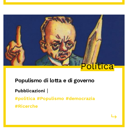
OLTRE LA SCUOLA
Attività per bambine e bambini
Programmi per le scuole
Under25
Classici del Pensiero Politico
Master e Executive Program
Politica
Populismo di lotta e di governo
|
Pubblicazioni
#politica
#Populismo
#democrazia
#Ricerche