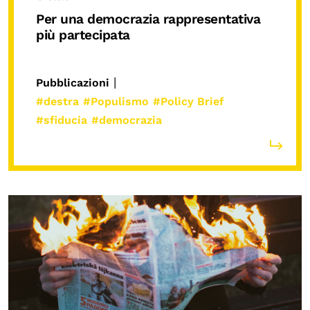
Per una democrazia rappresentativa
più partecipata
|
Pubblicazioni
#destra
#Populismo
#Policy Brief
#sfiducia
#democrazia