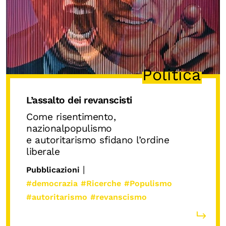
Biblioteca
Mostre digitali
I CONTENUTI
Politica
Osservatori di ricerca
Progetti Nazionali
L’assalto dei revanscisti
Progetti Internazionali
Come risentimento,
nazionalpopulismo
Pubblicazioni
e autoritarismo sfidano l’ordine
liberale
Storie di Resistenza, ottant’anni dopo
|
Calendario civile
Pubblicazioni
#democrazia
#Ricerche
#Populismo
Elezioni dal mondo
#autoritarismo
#revanscismo
Podcast