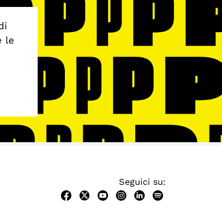
di
e le
Seguici su: