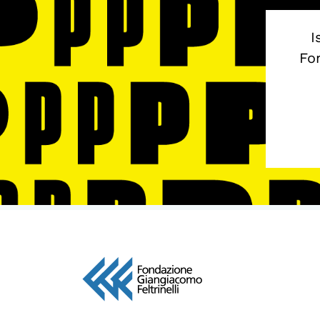
I
Fon