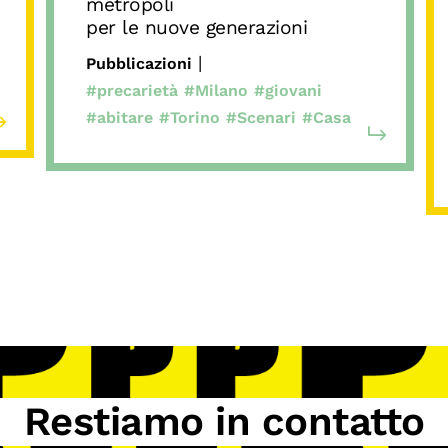
metropoli
per le nuove generazioni
|
Pubblicazioni
#precarietà
#Milano
#giovani
#abitare
#Torino
#Scenari
#Casa
Restiamo in contatto