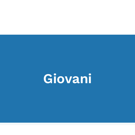
I CONTENUTI
O
Osservatori di ricerca
At
Progetti Nazionali
P
Progetti Internazionali
U
Giovani
Pubblicazioni
Cl
Storie di Resistenza, ottant’anni
M
dopo
Calendario civile
Elezioni dal mondo
Podcast