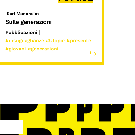
Karl Mannheim
Sulle generazioni
|
Pubblicazioni
#disuguaglianze
#Utopie
#presente
#giovani
#generazioni