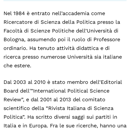
Biblioteca
Nel 1984 è entrato nell’accademia come
Mostre digitali
Ricercatore di Scienza della Politica presso la
Facoltà di Scienze Politiche dell’Università di
I CONTENUTI
Bologna, assumendo poi il ruolo di Professore
Osservatori di ricerca
ordinario. Ha tenuto attività didattica e di
Progetti Nazionali
ricerca presso numerose Università sia italiane
che estere.
Progetti Internazionali
Pubblicazioni
Dal 2003 al 2010 è stato membro dell’Editorial
Storie di Resistenza, ottant’anni dopo
Board dell'”International Political Science
Calendario civile
Review”, e dal 2001 al 2013 del comitato
scientifico della “Rivista Italiana di Scienza
Elezioni dal mondo
Politica”. Ha scritto diversi saggi sui partiti in
Podcast
Italia e in Europa. Fra le sue ricerche, hanno una