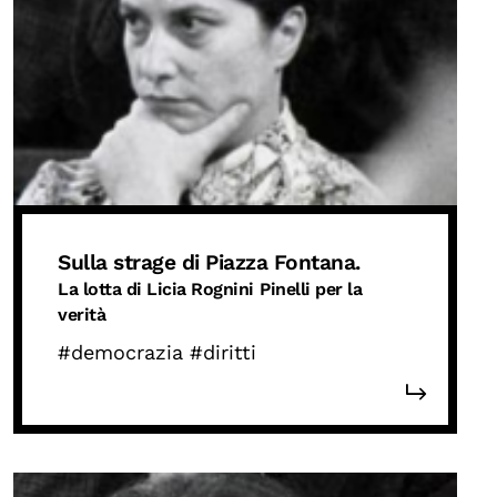
Calendario civile
Elezioni dal mondo
Podcast
OLTRE LA SCUOLA
Attività per bambine e bambini
Programmi per le scuole
Sulla strage di Piazza Fontana.
La lotta di Licia
Rognini
Pinelli per la
Under25
verità
Classici del Pensiero Politico
#democrazia
#diritti
Master e Executive Program