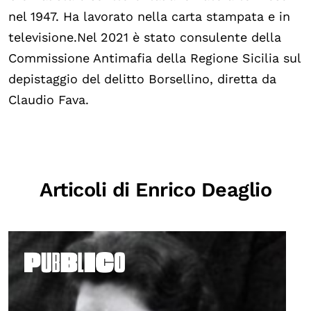
Chi siamo
nel 1947. Ha lavorato nella carta stampata e in
Persone
televisione.Nel 2021 è stato consulente della
Archivio
Commissione Antimafia della Regione Sicilia sul
depistaggio del delitto Borsellino, diretta da
Archivi del presente
Claudio Fava.
Biblioteca
Mostre digitali
I CONTENUTI
Articoli di Enrico Deaglio
Osservatori di ricerca
Progetti Nazionali
Progetti Internazionali
Pubblicazioni
Storie di Resistenza, ottant’anni dopo