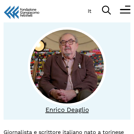
It
Vai
al
Partecipa
contenuto
Scopri
Collabora
Sostieni
App
Sala di Lettura
Enrico Deaglio
LA FONDAZIONE
Giornalista e scrittore italiano nato a torinese