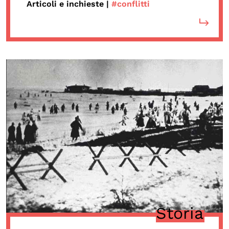
Articoli e inchieste |
#conflitti
OLTRE LA SCUOLA
Attività per bambine e bambini
Programmi per le scuole
Under25
Classici del Pensiero Politico
Master e Executive Program
Storia