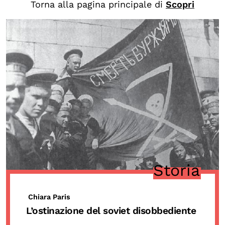
Torna alla pagina principale di
Scopri
Biblioteca
Mostre digitali
I CONTENUTI
Osservatori di ricerca
Progetti Nazionali
Progetti Internazionali
Pubblicazioni
Storie di Resistenza, ottant’anni dopo
Storia
Calendario civile
Elezioni dal mondo
Chiara Paris
Podcast
L’ostinazione del soviet disobbediente