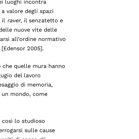
ei luoghi incontra
 a valore degli spazi
 il
raver
, il senzatetto e
delle nuove vite delle
arsi all’ordine normativo
o [Edensor 2005].
he che quelle mura hanno
gugio del lavoro
esaggio di memoria,
di un mondo, come
 così lo studioso
errogarsi sulle cause