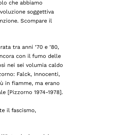
bolo che abbiamo
evoluzione soggettiva
unzione. Scompare il
ata tra anni ’70 e ’80,
 ancora con il fumo delle
osì nei sei volumia caldo
zorno: Falck, Innocenti,
più in fiamme, ma erano
le [Pizzorno 1974-1978].
e il fascismo,