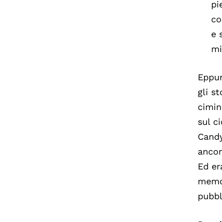
pi
co
e 
mi
Eppur
gli s
cimin
sul c
Candy
ancor
Ed er
memo
pubbl