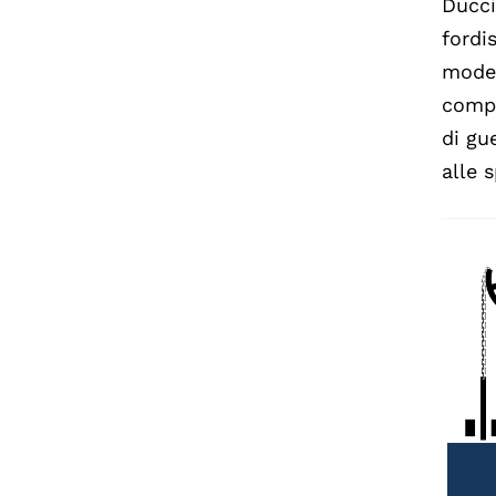
Ducci
fordi
moder
compo
di gu
alle 