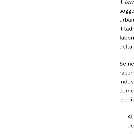
il
ter
sogge
urbani
il la
fabbr
della
Se ne
racch
indus
come 
eredi
Al
de