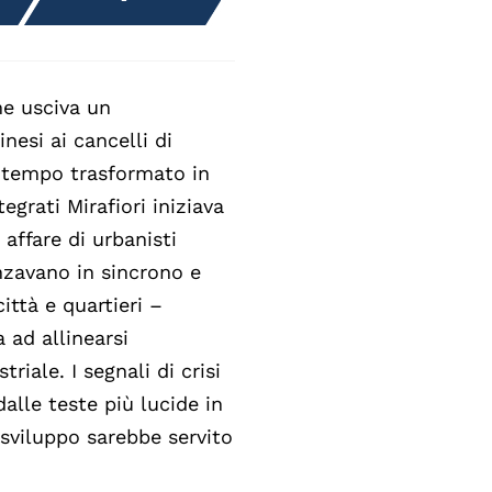
me usciva un
nesi ai cancelli di
a tempo trasformato in
tegrati Mirafiori iniziava
 affare di urbanisti
nzavano in sincrono e
ittà e quartieri –
a ad allinearsi
iale. I segnali di crisi
dalle teste più lucide in
sviluppo sarebbe servito