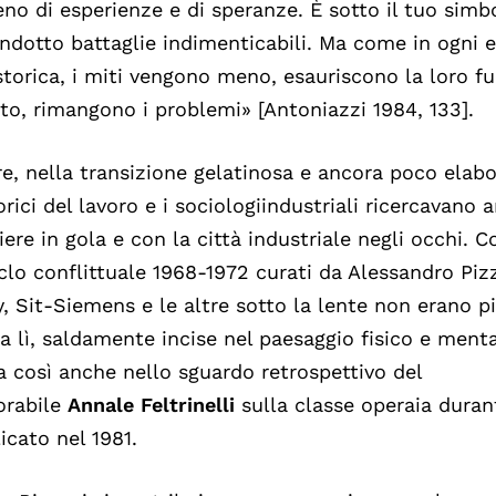
eno di esperienze e di speranze. È sotto il tuo sim
ndotto battaglie indimenticabili. Ma come in ogni 
storica, i miti vengono meno, esauriscono la loro f
to, rimangono i problemi» [Antoniazzi 1984, 133].
e, nella transizione gelatinosa e ancora poco elabor
torici del lavoro e i sociologiindustriali ricercavano
iere in gola e con la città industriale negli occhi. C
iclo conflittuale 1968-1972 curati da Alessandro Piz
, Sit-Siemens e le altre sotto la lente non erano 
a lì, saldamente incise nel paesaggio fisico e menta
a così anche nello sguardo retrospettivo del
rabile
Annale
Feltrinelli
sulla classe operaia durant
icato nel 1981.