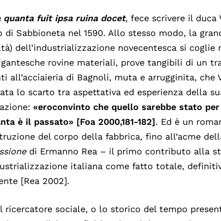
a
quanta
fuit
ipsa
ruina
docet
, fece scrivere il duc
o di Sabbioneta nel 1590. Allo stesso modo, la grand
iltà) dell’industrializzazione novecentesca si coglie
igantesche rovine materiali, prove tangibili di un 
ti all’acciaieria di Bagnoli, muta e arrugginita, che V
ata lo scarto tra aspettativa ed esperienza della su
azione:
«
ero
convinto
che
quello
sarebbe
stato
per
anta
è
il
passato
» [Foa
2000
,
181-182]
. Ed è un roma
struzione del corpo della fabbrica, fino all’acme de
ssione
di Ermanno Rea – il primo contributo alla st
ustrializzazione italiana come fatto totale, definiti
ente [Rea 2002].
il ricercatore sociale, o lo storico del tempo present