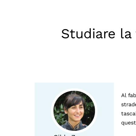
Mostre digitali
Studiare la 
Al fa
strad
tasca
quest