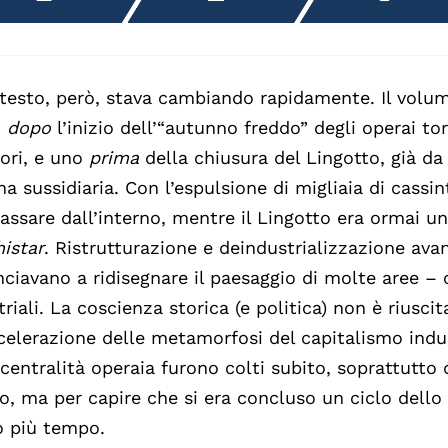
ntesto, però, stava cambiando rapidamente. Il volu
o
dopo
l’inizio dell’“autunno freddo” degli operai tori
iori, e uno
prima
della chiusura del Lingotto, già d
na sussidiaria. Con l’espulsione di migliaia di cassin
lassare dall’interno, mentre il Lingotto era ormai un
histar
. Ristrutturazione e deindustrializzazione ava
ciavano a ridisegnare il paesaggio di molte aree – c
triali. La coscienza storica (e politica) non è riuscit
ccelerazione delle metamorfosi del capitalismo industr
 centralità operaia furono colti subito, soprattutto 
, ma per capire che si era concluso un ciclo dello 
 più tempo.