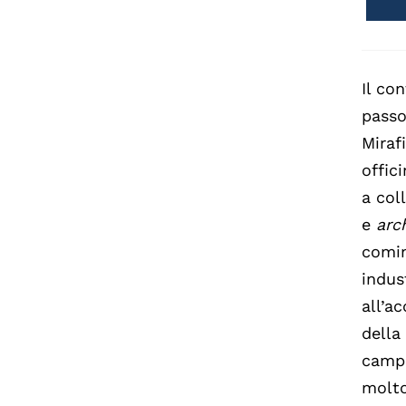
Il co
pass
Miraf
offici
a col
e
arc
comin
indus
all’a
della
campo
molto