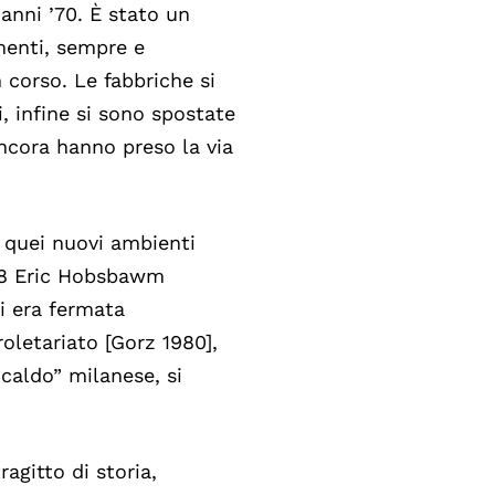
anni ’70. È stato un
menti, sempre e
n corso. Le fabbriche si
, infine si sono spostate
ancora hanno preso la via
n quei nuovi ambienti
1978 Eric Hobsbawm
i era fermata
oletariato [Gorz 1980],
caldo” milanese, si
agitto di storia,