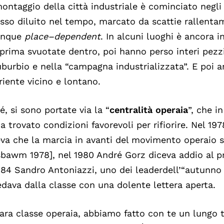
ontaggio della città industriale è cominciato negli 
sso diluito nel tempo, marcato da scattie rallenta
nque
place
–
dependent
. In alcuni luoghi è ancora i
prima svuotate dentro, poi hanno perso interi pezzi
uburbio e nella “campagna industrializzata”. E poi 
oriente vicino e lontano.
é, si sono portate via la “
centralità
operaia
”, che i
a trovato condizioni favorevoli per rifiorire. Nel 
eva che la marcia in avanti del movimento operaio s
bawm 1978], nel 1980 André Gorz diceva addio al pr
984 Sandro Antoniazzi, uno dei leaderdell’“autunno 
dava dalla classe con una dolente lettera aperta.
ara classe operaia, abbiamo fatto con te un lungo tr