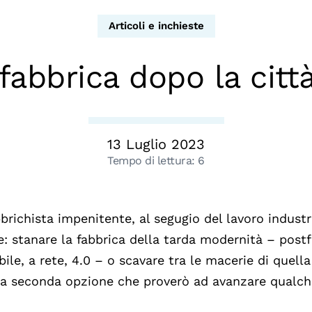
dopo
Calendario civile
Articoli e inchieste
Elezioni dal mondo
fabbrica dopo la citt
Podcast
13 Luglio 2023
Tempo di lettura:
6
bbrichista impenitente, al segugio del lavoro industr
e: stanare la fabbrica della tarda modernità – postfo
bile, a rete, 4.0 – o scavare tra le macerie di quel
a seconda opzione che proverò ad avanzare qualch