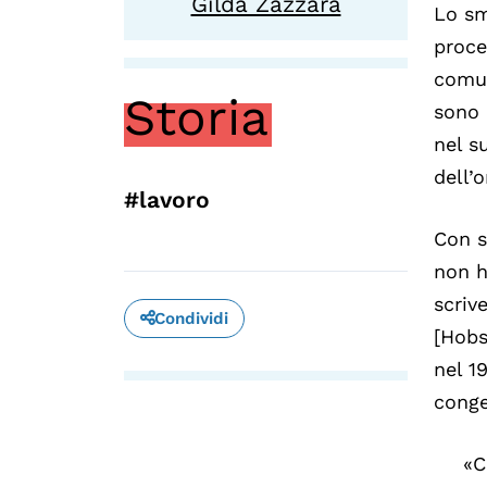
Gilda Zazzara
Lo sm
proce
comu
Storia
sono 
nel s
dell’
#lavoro
Con s
non h
scriv
Condividi
[Hobs
nel 1
conge
«C