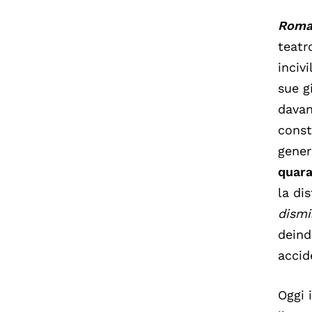
Rom
teatr
inciv
sue g
davan
const
gener
quar
la di
dismi
deind
accid
Oggi 