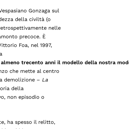
a Vespasiano Gonzaga sul
ezza della civiltà (o
 retrospettivamente nelle
tramonto precoce. È
ittorio Foa, nel 1997,
a
almeno
trecento
anni
il
modello
della
nostra
mode
nzo che mette al centro
lla demolizione –
La
oria della
vo, non episodio o
e, ha spesso il relitto,