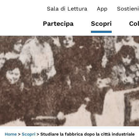
Sala di Lettura
App
Sostieni
Partecipa
Scopri
Co
I CONTENUTI
O
Osservatori di ricerca
At
Progetti Nazionali
P
Progetti Internazionali
U
Pubblicazioni
Cl
Storie di Resistenza, ottant’anni
M
Home
>
Scopri
>
Studiare la fabbrica dopo la città industriale