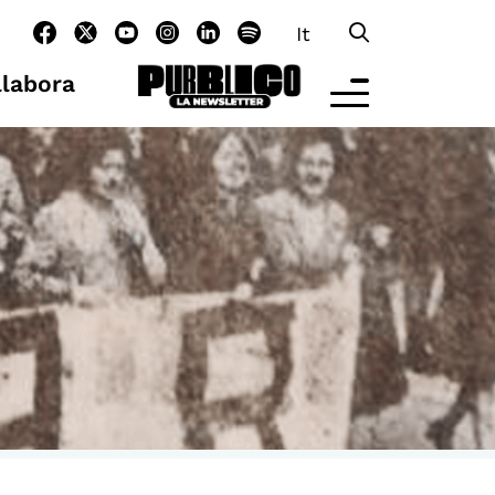
It
llabora
LTRE LA SCUOLA
tività per bambine e bambini
rogrammi per le scuole
nder25
assici del Pensiero Politico
aster e Executive Program