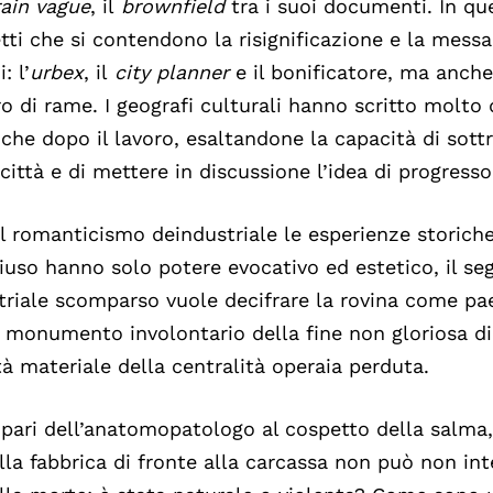
rain
vague
, il
brownfield
tra i suoi documenti. In qu
tti che si contendono la risignificazione e la messa
: l’
urbex
, il
city planner
e il bonificatore, ma anche
dro di rame. I geografi culturali hanno scritto molto 
iche dopo il lavoro, esaltandone la capacità di sottr
 città e di mettere in discussione l’idea di progress
l romanticismo deindustriale le esperienze storic
iuso hanno solo potere evocativo ed estetico, il se
triale scomparso vuole decifrare la rovina come pa
monumento involontario della fine non gloriosa 
tà materiale della centralità operaia perduta.
 pari dell’anatomopatologo al cospetto della salma,
lla fabbrica di fronte alla carcassa non può non int