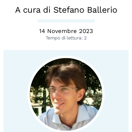
Biblioteca
A cura di Stefano Ballerio
Mostre digitali
14 Novembre 2023
Tempo di lettura:
2
I CONTENUTI
Osservatori di ricerca
Progetti Nazionali
Progetti Internazionali
Pubblicazioni
Storie di Resistenza, ottant’anni dopo
Calendario civile
Elezioni dal mondo
Podcast