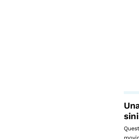
Una
sin
Quest
movim