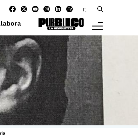
It
llabora
LTRE LA SCUOLA
tività per bambine e bambini
rogrammi per le scuole
nder25
assici del Pensiero Politico
aster e Executive Program
ria