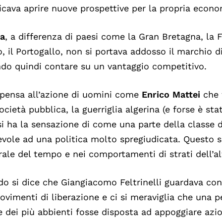
ficava aprire nuove prospettive per la propria econo
ia
, a differenza di paesi come la Gran Bretagna, la Fr
o, il Portogallo, non si portava addosso il marchio d
do quindi contare su un vantaggio competitivo.
 pensa all’azione di uomini come
Enrico Mattei
che f
ocietà pubblica, la guerriglia algerina (e forse è sta
 si ha la sensazione di come una parte della classe d
evole ad una politica molto spregiudicata. Questo si
rale del tempo e nei comportamenti di strati dell’al
o si dice che Giangiacomo Feltrinelli guardava con 
ovimenti di liberazione e ci si meraviglia che una 
e dei più abbienti fosse disposta ad appoggiare azio