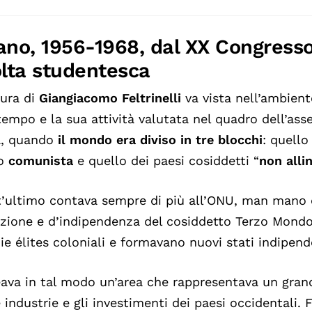
ano, 1956-1968, dal XX Congresso
olta studentesca
gura di
Giangiacomo Feltrinelli
va vista nell’ambient
tempo e la sua attività valutata nel quadro dell’ass
a, quando
il mondo era diviso in tre blocchi
: quell
lo
comunista
e quello dei paesi cosiddetti “
non alli
’ultimo contava sempre di più all’ONU, man mano 
azione e d’indipendenza del cosiddetto Terzo Mondo
ie élites coloniali e formavano nuovi stati indipend
eava in tal modo un’area che rappresentava un gra
e industrie e gli investimenti dei paesi occidentali. 