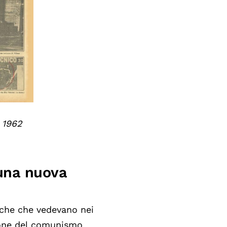
 1962
 una nuova
tiche che vedevano nei
ione del comunismo