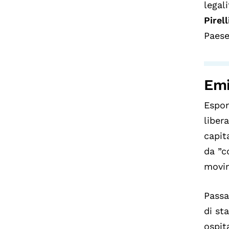
legal
Pirell
Paese
Emi
Espon
liber
capit
da ”c
movim
Passa
di st
ospit