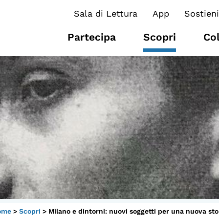
Sala di Lettura
App
Sostieni
Partecipa
Scopri
Co
I CONTENUTI
O
Osservatori di ricerca
At
Progetti Nazionali
P
Progetti Internazionali
U
Pubblicazioni
Cl
Storie di Resistenza, ottant’anni
M
ome
>
Scopri
>
Milano e dintorni: nuovi soggetti per una nuova sto