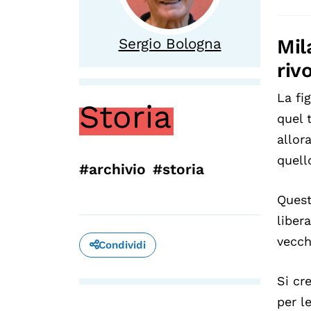
Mil
Sergio Bologna
riv
La fi
Storia
quel 
allor
quel
#archivio
#storia
Quest
liber
vecch
Condividi
Si cr
per l