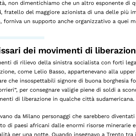
ità, non dimentichiamo che un altro esponente di q
i
, fratello del maggiore azionista di una delle più i
, forniva un supporto anche organizzativo a quei m
ssari dei movimenti di liberazio
enti di rilievo della sinistra socialista con forti l
azione, come Lelio Basso, appartenevano alla upper
are che insospettabili signore di buona borghesia fos
orrieri”, per consegnare valigie piene di soldi a scon
enti di liberazione in qualche città sudamericana.
vano da Milano personaggi che sarebbero diventat
ato di paesi africani dalle enormi risorse minerarie 
alità per una notte. Quando insegnavo a Trento tra 