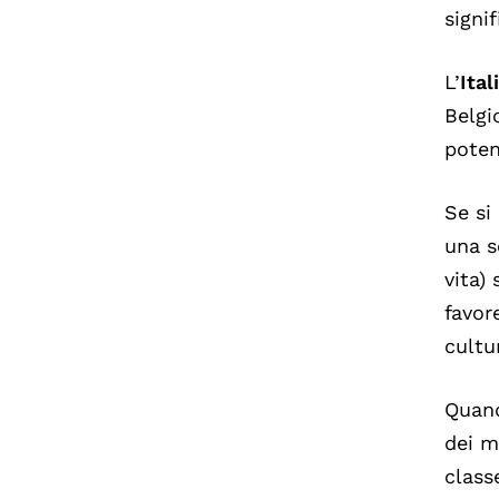
signi
L’
Ital
Belgi
poten
Se si
una s
vita)
favor
cultu
Quand
dei m
class