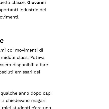
uella classe,
Giovanni
mportanti industrie del
ovimenti.
ne
egami coi movimenti di
 middle class. Poteva
sero disponibili a fare
osciuti emissari dei
i qualche anno dopo capi
e ti chiedevano magari
i miei studenti c’era uno