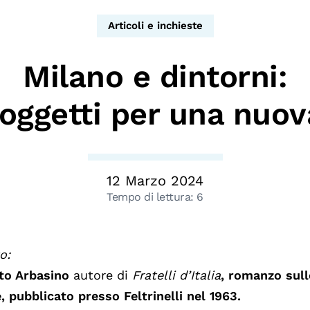
dopo
Calendario civile
Articoli e inchieste
Elezioni dal mondo
Milano e dintorni:
Podcast
oggetti per una nuov
12 Marzo 2024
Tempo di lettura:
6
o:
to Arbasino
autore di
Fratelli d’Italia
, romanzo sull
, pubblicato presso Feltrinelli nel 1963.