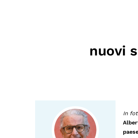
Mostre digitali
nuovi s
In fot
Alber
paese