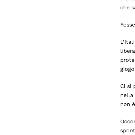
che s
Fosse
L’Ita
liber
prote
giogo
Ci si
nella
non è
Occor
spont