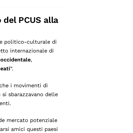
 del PCUS alla
e politico-culturale di
etto internazionale di
o
occidentale
,
neati
”.
che i movimenti di
 si sbarazzavano delle
enti.
nde mercato potenziale
Farsi amici questi paesi