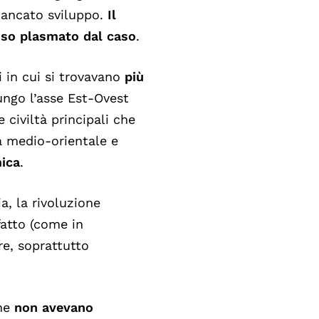
mancato sviluppo.
Il
esso plasmato dal caso
.
i in cui si trovavano
più
ungo l’asse Est-Ovest
e civiltà principali che
a medio-orientale e
mica
.
a, la rivoluzione
fatto (come in
re, soprattutto
che
non avevano