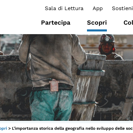
Sala di Lettura
App
Sostieni
Partecipa
Scopri
Co
I CONTENUTI
O
Osservatori di ricerca
At
Progetti Nazionali
P
Progetti Internazionali
U
Pubblicazioni
Cl
Storie di Resistenza, ottant’anni
M
opri
>
L’importanza storica della geografia nello sviluppo delle s