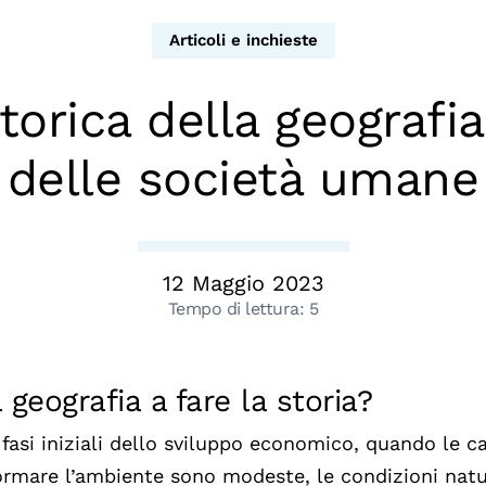
dopo
Calendario civile
Articoli e inchieste
Elezioni dal mondo
torica della geografia
Podcast
delle società umane
12 Maggio 2023
Tempo di lettura:
5
 geografia a fare la storia?
 fasi iniziali dello sviluppo economico, quando le c
ormare l’ambiente sono modeste, le condizioni natur