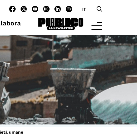
It
llabora
LTRE LA SCUOLA
tività per bambine e bambini
rogrammi per le scuole
nder25
assici del Pensiero Politico
aster e Executive Program
ocietà umane