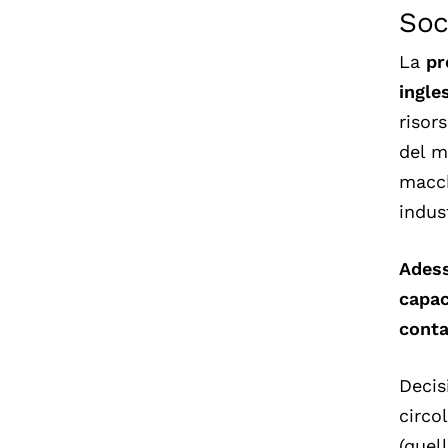
Soc
La
pr
ingle
risor
del m
macch
indus
Adess
capac
conta
Decis
circo
(quel