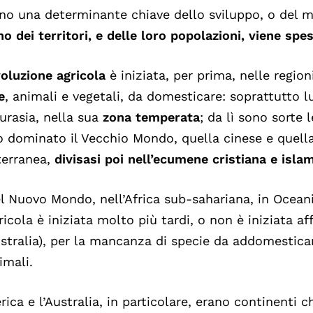
ano una determinante chiave dello sviluppo, o del 
no dei territori, e delle loro popolazioni, viene sp
voluzione agricola
è iniziata, per prima, nelle region
e
, animali e vegetali, da domesticare: soprattutto l
Eurasia, nella sua
zona temperata
; da lì sono sorte l
 dominato il Vecchio Mondo, quella cinese e quell
erranea,
divisasi poi nell’ecumene cristiana e isla
l Nuovo Mondo, nell’Africa sub-sahariana, in Oceani
ricola è iniziata molto più tardi, o non è iniziata af
stralia), per la mancanza di specie da addomestica
imali.
rica e l’Australia, in particolare, erano continenti 