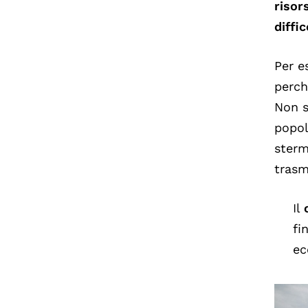
risor
diffi
Per e
perch
Non s
popol
sterm
trasm
Il
fi
ec