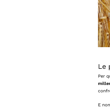
Le 
Per q
mille
confr
E non