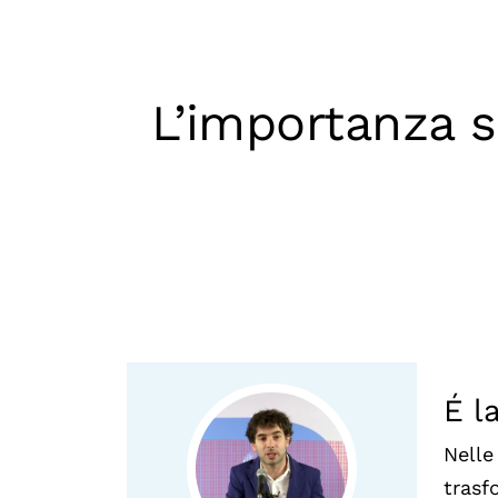
Mostre digitali
L’importanza s
É la
Nelle
trasf