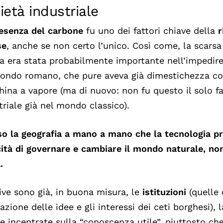
ietà industriale
esenza del carbone
fu uno dei fattori chiave della
r
se
, anche se non certo l’unico. Così come, la scars
sa era stata probabilmente importante nell’impedire
ondo romano, che pure aveva già dimestichezza con 
ina a vapore (ma di nuovo: non fu questo il solo fa
triale già nel mondo classico).
o la geografia a mano a mano che la tecnologia pr
ità di governare e cambiare il mondo naturale, non
.
ive sono già, in buona misura, le
istituzioni
(quelle 
lazione delle idee e gli interessi dei ceti borghesi), 
le incentrate sulla “conoscenza utile”, piuttosto che