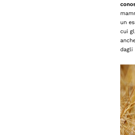
conos
mammi
un es
cui g
anche
dagli