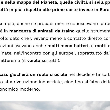
se nella mappa del Pianeta, quelle civiltà si svilu
coltà in più, rispetto alle prime sorte invece in Eura
sempio, anche se probabilmente conoscevano la ruo
é in
mancanza di animali da traino
quello strument
olo: dato che vivevano meno a contatto diretto con 
azioni avevano anche
molti meno batteri
, e
molti 
inate, nell’incontro con gli europei, soprattutto dai
etteremo (il
vaiolo
su tutti).
caso giocherà un ruolo cruciale
nel decidere le sort
no alla rivoluzione industriale, cioè fino all’alba del
onomico moderno.