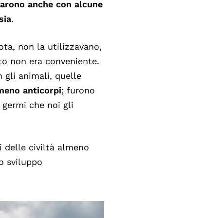
pparono anche con alcune
sia
.
ta, non la utilizzavano,
o non era conveniente.
gli animali, quelle
meno anticorpi
; furono
 germi che noi gli
i delle civiltà almeno
lo sviluppo