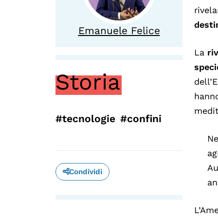
rivel
desti
Emanuele Felice
La
ri
speci
Storia
dell’
hanno
medit
#tecnologie
#confini
Ne
ag
Au
Condividi
an
L’Ame