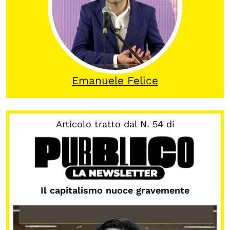
OLTRE LA SCUOLA
Attività per bambine e bambini
Programmi per le scuole
Under25
Emanuele Felice
Classici del Pensiero Politico
Master e Executive Program
Articolo tratto dal N. 54 di
Il capitalismo nuoce gravemente