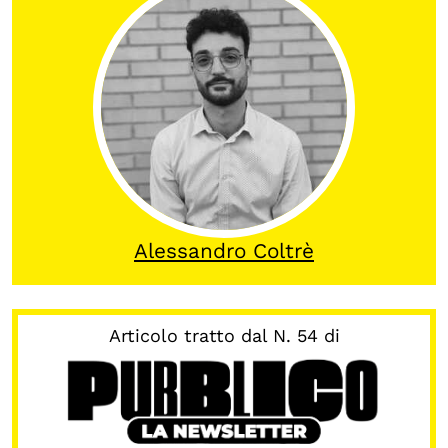
Calendario civile
Elezioni dal mondo
Podcast
OLTRE LA SCUOLA
Attività per bambine e bambini
Programmi per le scuole
Alessandro Coltrè
Under25
Classici del Pensiero Politico
Articolo tratto dal N. 54 di
Master e Executive Program