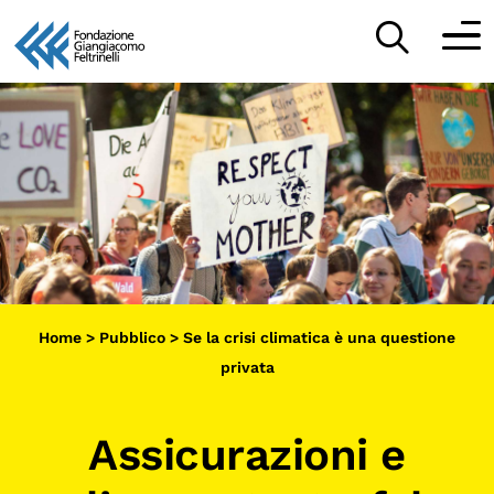
Vai
al
Partecipa
contenuto
Scopri
Collabora
Sostieni
Home
>
Pubblico
>
Se la crisi climatica è una questione
App
privata
Sala di Lettura
Assicurazioni e
LA FONDAZIONE